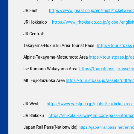
JR East
https://www.jreast.co.jp/en/
multi/ticketwin
JR Hokkaido
https://www.jrhokkaido.co.jp/
global/english
JR Central:
Takayama-Hokuriku Area Tourist Pass
https://touristpass.
Alpine-Takayama-Matsumoto Area
https://touristpass.jp/
as
Ise-Kumano-Wakayama Area
https://touristpass.jp/
assets/
Mt. Fuji-Shizuoka Area
https://touristpass.jp/
assets/pdf/loc
JR West
https://www.westjr.co.jp/
global/en/ticket/rece
JR Shikoku
https://shikoku-railwaytrip.
com/pass-informa
Japan Rail Pass(Nationwide)
https://japanrailpass.net/en/
e