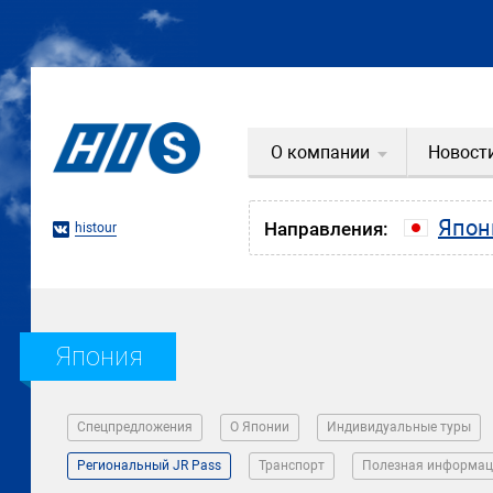
О компании
Новост
Япон
Направления:
histour
Япония
Спецпредложения
О Японии
Индивидуальные туры
Региональный JR Pass
Транспорт
Полезная информац