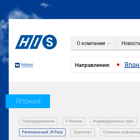
О компании
Новост
Япон
Направления:
histour
Япония
Спецпредложения
О Японии
Индивидуальные туры
Региональный JR Pass
Транспорт
Полезная информац