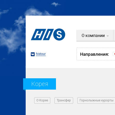
О компании
Направления:
histour
Корея
О Корее
Трансфер
Горнолыжные курорты