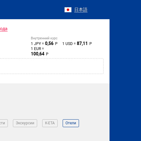
日本語
года
Внутренний курс
0,56
87,11
1 JPY =
Р
1 USD =
Р
1 EUR =
100,64
Р
сти
Экскурсии
К-ЕТА
Отели