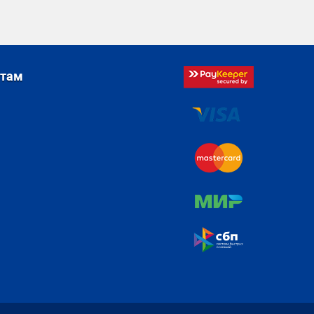
стам
я