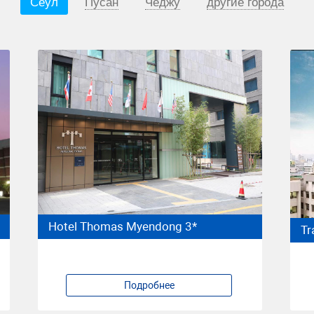
Сеул
Пусан
Чеджу
другие города
Hotel Thomas Myendong 3*
Tr
Подробнее